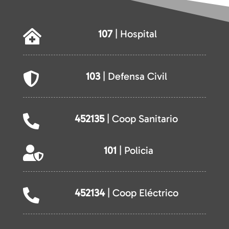
107
| Hospital

103
| Defensa Civil

452135
| Coop Sanitario

101
| Policia

452134
| Coop Eléctrico
