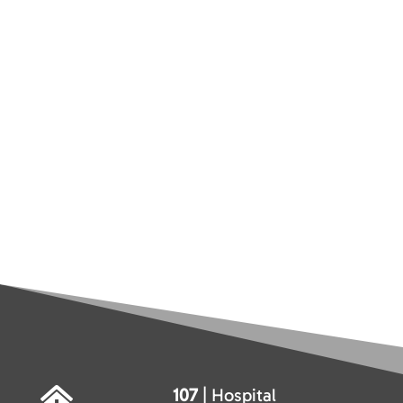
107
| Hospital
