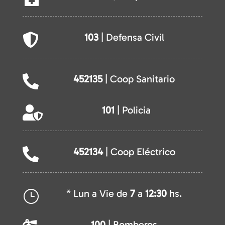
103
| Defensa Civil

452135
| Coop Sanitario

101
| Policia

452134
| Coop Eléctrico

* Lun a Vie de
7
a
12:30
hs.
}
100
| Bomberos