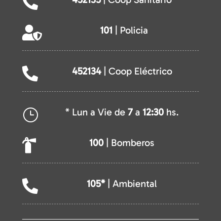

101
| Policia

452134
| Coop Eléctrico

* Lun a Vie de
7
a
12:30
hs.
}
100
| Bomberos

105*
| Ambiental
