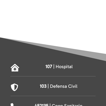
107
| Hospital

103
| Defensa Civil

452135
| Coop Sanitario