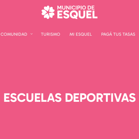
COMUNIDAD
COMUNIDAD
TURISMO
TURISMO
MI ESQUEL
MI ESQUEL
PAGÁ TUS TASAS
PAGÁ TUS TASAS
ESCUELAS DEPORTIVAS