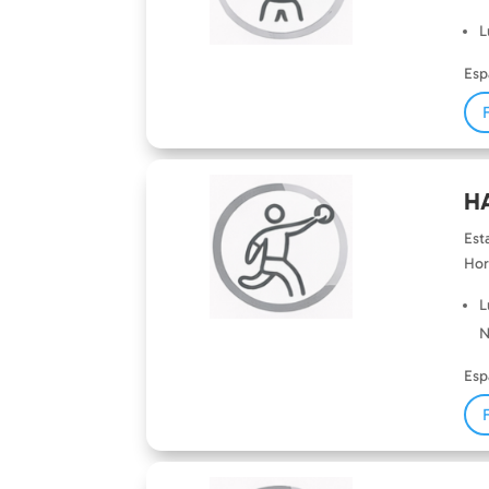
L
Esp
H
Est
Hor
L
N
Esp