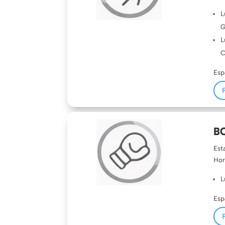
L
G
L
C
Esp
B
Est
Hor
L
Esp