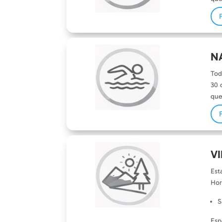
N
Tod
30 
que
V
Est
Hor
S
Esp