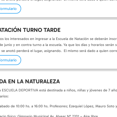
Formulario
ATACIÓN TURNO TARDE
os los interesados en ingresar a la Escuela de Natación se deberán inscr
de junio y en contra turno a la escuela. Ya que los días y horarios serán
 se anotó perderá el lugar, asignando. El mismo será dado a quien cor
Formulario
IDA EN LA NATURALEZA
a ESCUELA DEPORTIVA está destinada a niños, niñas y jóvenes de 7 año
arios:
abado de 10:00 hs. a 16:00 hs. Profesores; Ezequiel López, Mauro Soto 
acio físico: Gimnasio Municipal Av. Alvear N° 2201 – Aire libre.