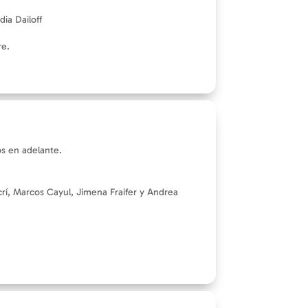
ia Dailoff
re.
s en adelante.
crí, Marcos Cayul, Jimena Fraifer y Andrea