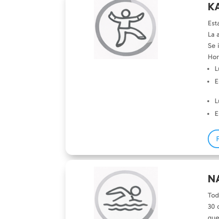
K
Est
La 
Se 
Hor
L
E
L
E
N
Tod
30 
que