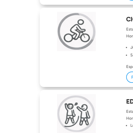
C
Est
Hor
J
S
Esp
ED
E
st
Hor
L