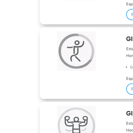
Esp
G
Est
Hor
L
Esp
G
Est
Hor