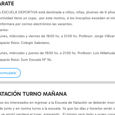
ARATE
a ESCUELA DEPORTIVA está destinada a niños, niñas, jóvenes de 6 años
actividad tiene un cupo, por este motivo, si los inscrpitos exceden el mi
informara por correo electrónico las vacantes.
arios:
unes, miércoles y viernes de 18:00 hs. a 21:00 hs. Profesor: Jorge Villivar
spacio físico: Colegio Salesiano.
unes, miércoles y jueves de 19:00 hs. a 21:00 hs. Profesor: Luis Millahual
spacio físico: Sum Escuela N° 54.
Formulario
ATACIÓN TURNO MAÑANA
os los interesados en ingresar a la Escuela de Natación se deberán inscr
de junio y en contra turno a la escuela. Ya que los días y horarios serán
 se anotó perderá el lugar, asignando. El mismo será dado a quien cor