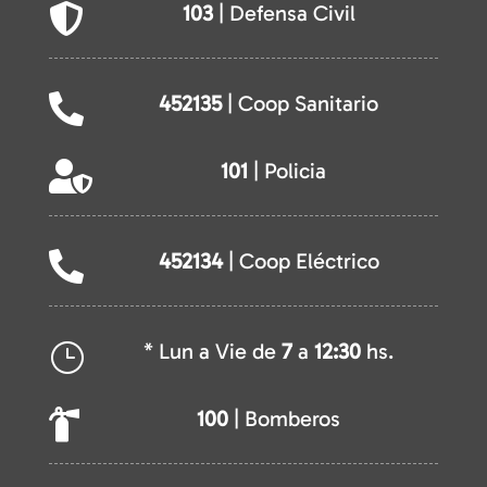
103
| Defensa Civil

452135
| Coop Sanitario

101
| Policia

452134
| Coop Eléctrico

* Lun a Vie de
7
a
12:30
hs.
}
100
| Bomberos
