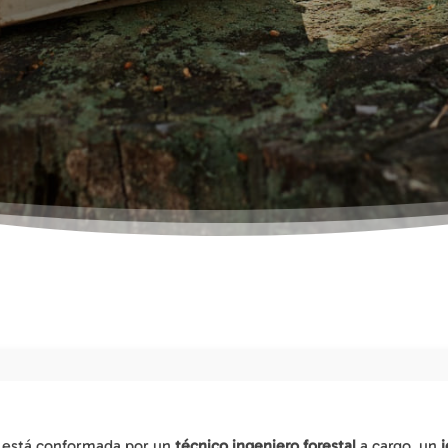
está conformada por un
técnico ingeniero forestal
a cargo, un