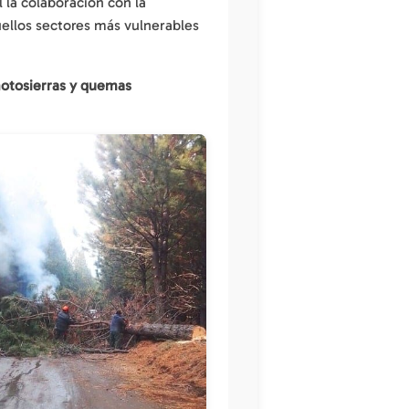
l la colaboración con la
uellos sectores más vulnerables
otosierras y quemas