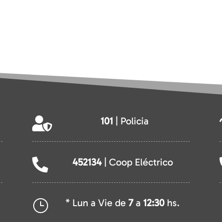
101
| Policia

452134
| Coop Eléctrico

* Lun a Vie de
7
a
12:30
hs.
}