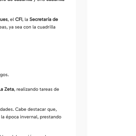
ques
, el
CFI
, la
Secretaría de
eas, ya sea con la cuadrilla
egos.
La Zeta
, realizando tareas de
vidades. Cabe destacar que,
la época invernal, prestando