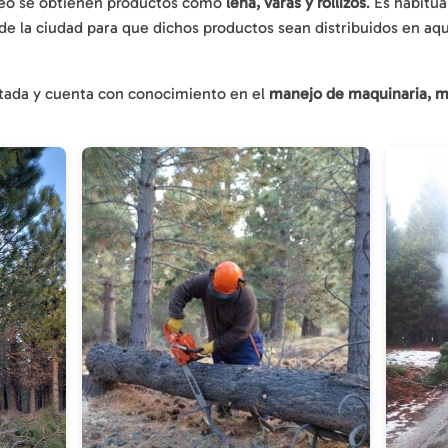
aleo se obtienen productos como
leña, varas y rollizos
. Es habitua
de la ciudad para que dichos productos sean distribuidos en aq
citada y cuenta con conocimiento en el
manejo de maquinaria, m