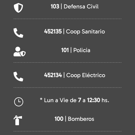
103
| Defensa Civil

452135
| Coop Sanitario

101
| Policia

452134
| Coop Eléctrico

* Lun a Vie de
7
a
12:30
hs.
}
100
| Bomberos
