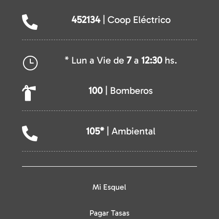
452134
| Coop Eléctrico

* Lun a Vie de
7
a
12:30
hs.
}
100
| Bomberos

105*
| Ambiental

Mi Esquel
Pagar Tasas