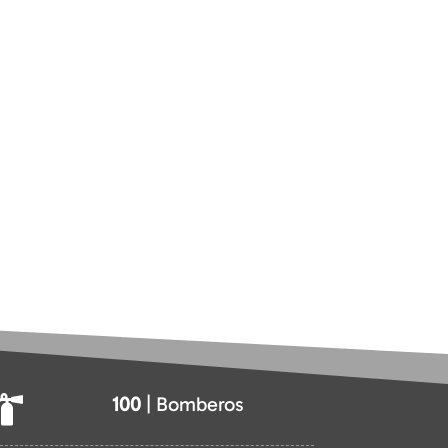
100
| Bomberos
