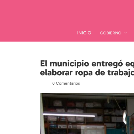
INICIO
INICIO
GOBIERNO
GOBIERNO
El municipio entregó e
elaborar ropa de trabaj
por
|
|
0 Comentarios