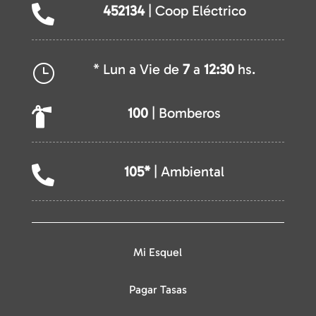
452134
| Coop Eléctrico

* Lun a Vie de
7
a
12:30
hs.
}
100
| Bomberos

105*
| Ambiental

Mi Esquel
Pagar Tasas