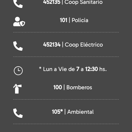
452135
| Coop Sanitario

101
| Policia

452134
| Coop Eléctrico

* Lun a Vie de
7
a
12:30
hs.
}
100
| Bomberos

105*
| Ambiental
