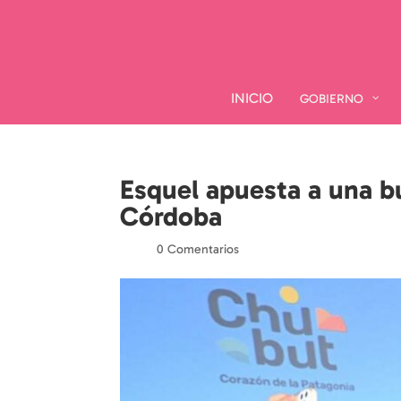
INICIO
INICIO
GOBIERNO
GOBIERNO
Esquel apuesta a una b
Córdoba
por
|
|
0 Comentarios