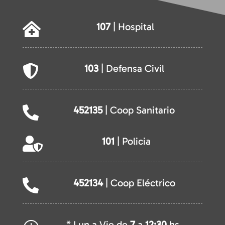
107
| Hospital

103
| Defensa Civil

452135
| Coop Sanitario

101
| Policia

452134
| Coop Eléctrico

* Lun a Vie de
7
a
12:30
hs.