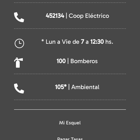
452134
| Coop Eléctrico

* Lun a Vie de
7
a
12:30
hs.
}
100
| Bomberos

105*
| Ambiental

Mi Esquel
Pagar Tasas