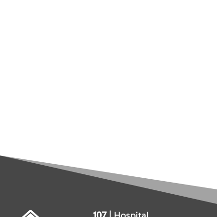
107
| Hospital