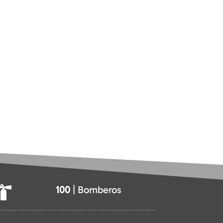
100
| Bomberos
