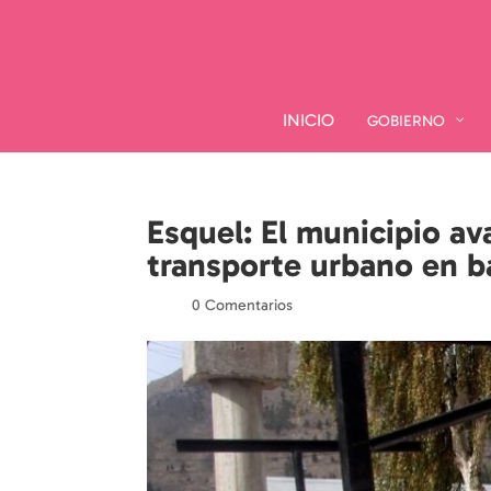
INICIO
INICIO
GOBIERNO
GOBIERNO
Esquel: El municipio a
transporte urbano en b
por
|
|
0 Comentarios