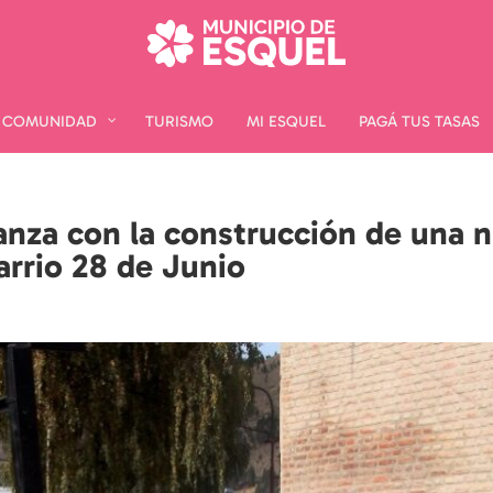
COMUNIDAD
COMUNIDAD
TURISMO
TURISMO
MI ESQUEL
MI ESQUEL
PAGÁ TUS TASAS
PAGÁ TUS TASAS
vanza con la construcción de una 
arrio 28 de Junio