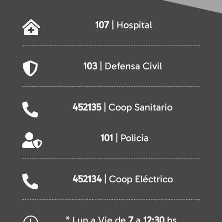
107
| Hospital

103
| Defensa Civil

452135
| Coop Sanitario

101
| Policia

452134
| Coop Eléctrico

* Lun a Vie de
7
a
12:30
hs.