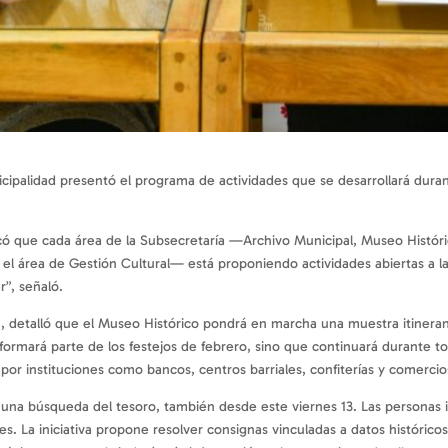
icipalidad presentó el programa de actividades que se desarrollará dura
acó que cada área de la Subsecretaría —Archivo Municipal, Museo Histór
el área de Gestión Cultural— está proponiendo actividades abiertas a 
”, señaló.
ón, detalló que el Museo Histórico pondrá en marcha una muestra itineran
formará parte de los festejos de febrero, sino que continuará durante to
á por instituciones como bancos, centros barriales, confiterías y comercio
 una búsqueda del tesoro, también desde este viernes 13. Las personas in
tes. La iniciativa propone resolver consignas vinculadas a datos históric