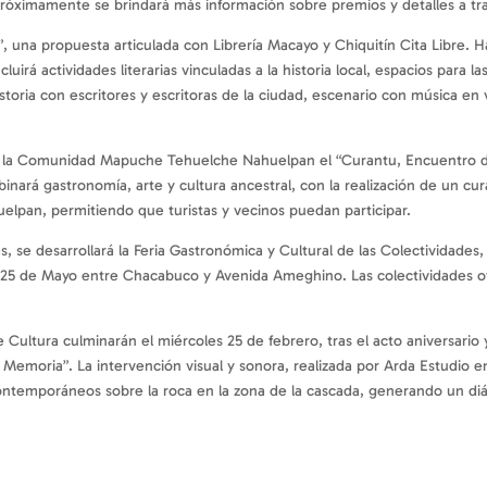
 Próximamente se brindará más información sobre premios y detalles a trav
as”, una propuesta articulada con Librería Macayo y Chiquitín Cita Libre.
cluirá actividades literarias vinculadas a la historia local, espacios para l
toria con escritores y escritoras de la ciudad, escenario con música en vi
o en la Comunidad Mapuche Tehuelche Nahuelpan el “Curantu, Encuentro
inará gastronomía, arte y cultura ancestral, con la realización de un cur
huelpan, permitiendo que turistas y vecinos puedan participar.
, se desarrollará la Feria Gastronómica y Cultural de las Colectividades,
en 25 de Mayo entre Chacabuco y Avenida Ameghino. Las colectividades of
 Cultura culminarán el miércoles 25 de febrero, tras el acto aniversario y
Memoria”. La intervención visual y sonora, realizada por Arda Estudio en
 contemporáneos sobre la roca en la zona de la cascada, generando un diál