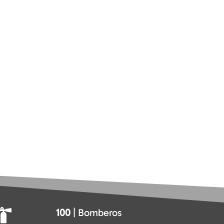
100
| Bomberos
