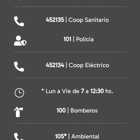
452135
| Coop Sanitario

101
| Policia

452134
| Coop Eléctrico

* Lun a Vie de
7
a
12:30
hs.
}
100
| Bomberos

105*
| Ambiental
