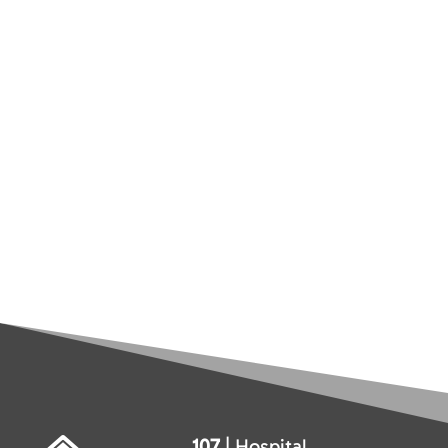
107
| Hospital