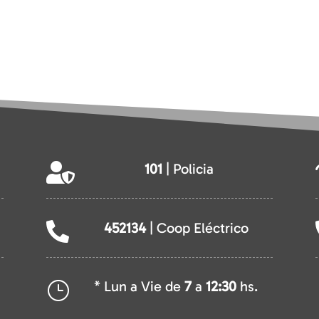
101
| Policia

452134
| Coop Eléctrico

* Lun a Vie de
7
a
12:30
hs.
}