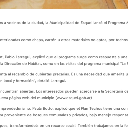
les a vecinos de la ciudad, la Municipalidad de Esquel lanzó el Program
eterioradas como chapa, cartón u otros materiales no aptos, por techo
tat, Pablo Larregui, explicó que el programa surge como respuesta a un
 la Dirección de Hábitat, como en las visitas del programa municipal “La
ta al recambio de cubiertas precarias. Es una necesidad que amerita u
local y formación”, detalló Larregui.
 encuentran abiertas. Los interesados pueden acercarse a la Secretaría
 nueva página web del municipio (www.esquel.gob.ar)
Emprendedurismo, Paula Botto, explicó que el Plan Techos tiene una conc
era proveniente de bosques comunales y privados, bajo manejo responsab
ques, transformándola en un recurso social. También trabajamos en la f