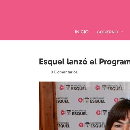
INICIO
INICIO
GOBIERNO
GOBIERNO
Esquel lanzó el Progra
por
|
|
0 Comentarios