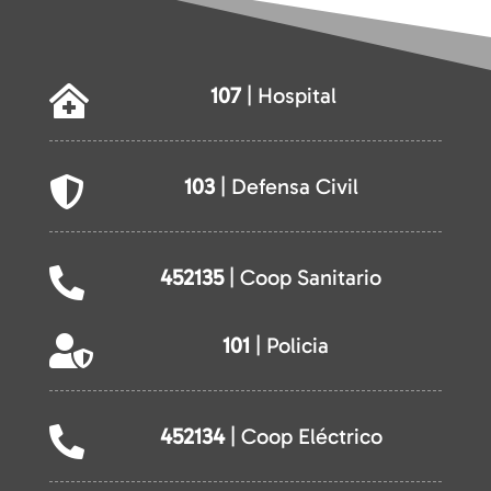
107
| Hospital

103
| Defensa Civil

452135
| Coop Sanitario

101
| Policia

452134
| Coop Eléctrico
