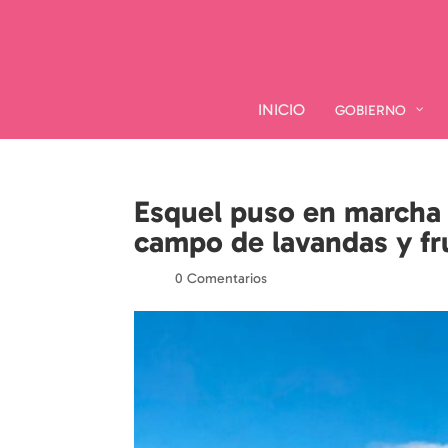
INICIO
INICIO
GOBIERNO
GOBIERNO
Esquel puso en marcha 
campo de lavandas y fru
por
|
|
0 Comentarios