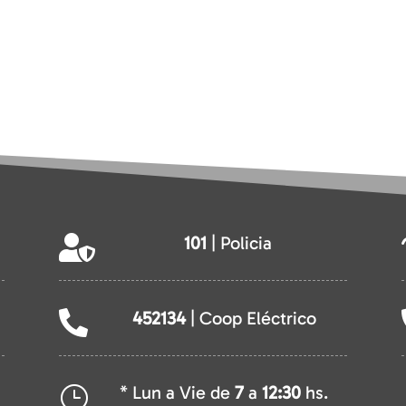
101
| Policia

452134
| Coop Eléctrico

* Lun a Vie de
7
a
12:30
hs.
}