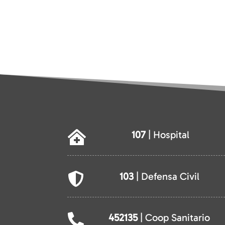
107
| Hospital

103
| Defensa Civil

452135
| Coop Sanitario
