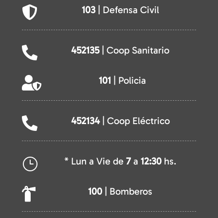
103
| Defensa Civil

452135
| Coop Sanitario

101
| Policia

452134
| Coop Eléctrico

* Lun a Vie de
7
a
12:30
hs.
}
100
| Bomberos
