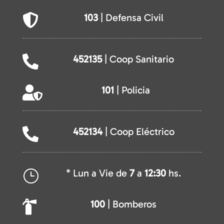
103
| Defensa Civil

452135
| Coop Sanitario

101
| Policia

452134
| Coop Eléctrico

* Lun a Vie de
7
a
12:30
hs.
}
100
| Bomberos
