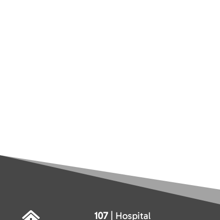
107
| Hospital
