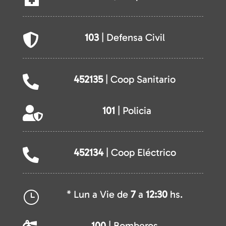
103
| Defensa Civil

452135
| Coop Sanitario

101
| Policia

452134
| Coop Eléctrico

* Lun a Vie de
7
a
12:30
hs.
}
100
| Bomberos