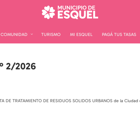
COMUNIDAD
COMUNIDAD
TURISMO
TURISMO
MI ESQUEL
MI ESQUEL
PAGÁ TUS TASAS
PAGÁ TUS TASAS
º 2/2026
LANTA DE TRATAMIENTO DE RESIDUOS SOLIDOS URBANOS de la Ciudad d