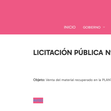
INICIO
INICIO
GOBIERNO
GOBIERNO
LICITACIÓN PÚBLICA N
por
|
Objeto:
Venta del material recuperado en la P
AVISO