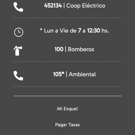
452134
| Coop Eléctrico

* Lun a Vie de
7
a
12:30
hs.
}
100
| Bomberos

105*
| Ambiental

Mi Esquel
Pagar Tasas