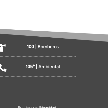
100
| Bomberos

105*
| Ambiental

Políticas de Privacidad