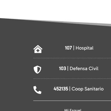
107
| Hospital

103
| Defensa Civil

452135
| Coop Sanitario

Mi Esquel