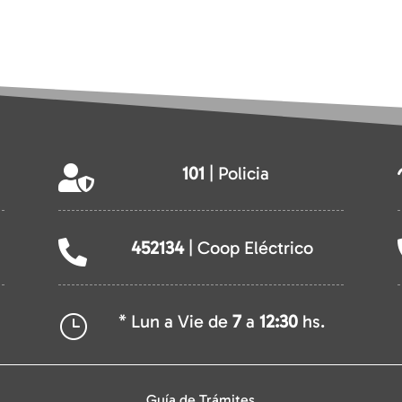
101
| Policia

452134
| Coop Eléctrico

* Lun a Vie de
7
a
12:30
hs.
}
Guía de Trámites