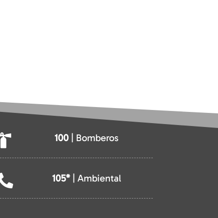
100
| Bomberos

105*
| Ambiental
