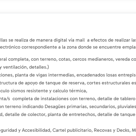
llas se realiza de manera digital vía mail a efectos de realizar
ectrónico correspondiente a la zona donde se encuentre emplaza
eral completa, con terreno, cotas, cercos medianeros, vereda c
y ventilación, detalles.)
ciones, planta de vigas intermedias, encadenados losas entrepi
tructura de apoyo de tanque de reserva, cortes estructurales es
alculo sismos resistente y calculo térmica,
nta/s completa de instalaciones con terreno, detalle de tablero u
n terreno indicando Desagües primarias, secundarios, pluviales, 
ed, detalle de colector, planta de entretechos, detalle de tanqu
guridad y Accesibilidad, Cartel publicitario, Recovas y Decks, 