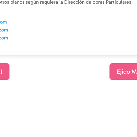
ros planos según requiera la Dirección de obras Particulares,
.com
.com
.com
l
Ejido M