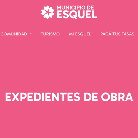
COMUNIDAD
COMUNIDAD
TURISMO
TURISMO
MI ESQUEL
MI ESQUEL
PAGÁ TUS TASAS
PAGÁ TUS TASAS
EXPEDIENTES DE OBRA