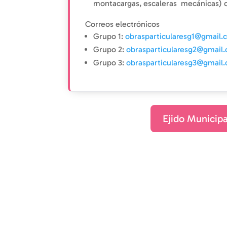
montacargas, escaleras mecánicas) ot
Correos electrónicos
Grupo 1:
obrasparticularesg1@gmail
Grupo 2:
obrasparticularesg2@gmail
Grupo 3:
obrasparticularesg3@gmail
Ejido Municipa