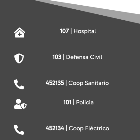
107
| Hospital

103
| Defensa Civil

452135
| Coop Sanitario

101
| Policia

452134
| Coop Eléctrico
