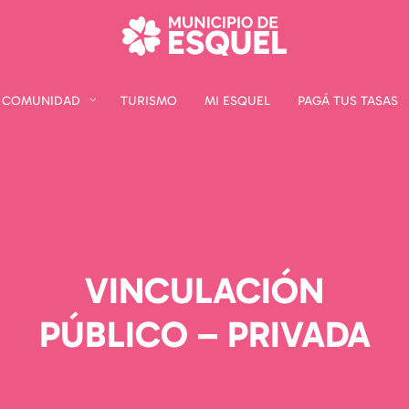
COMUNIDAD
COMUNIDAD
TURISMO
TURISMO
MI ESQUEL
MI ESQUEL
PAGÁ TUS TASAS
PAGÁ TUS TASAS
VINCULACIÓN
PÚBLICO – PRIVADA