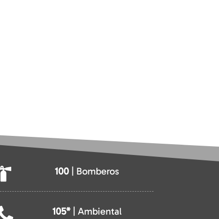
100
| Bomberos

105*
| Ambiental
