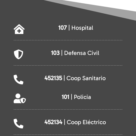
107
| Hospital

103
| Defensa Civil

452135
| Coop Sanitario

101
| Policia

452134
| Coop Eléctrico
