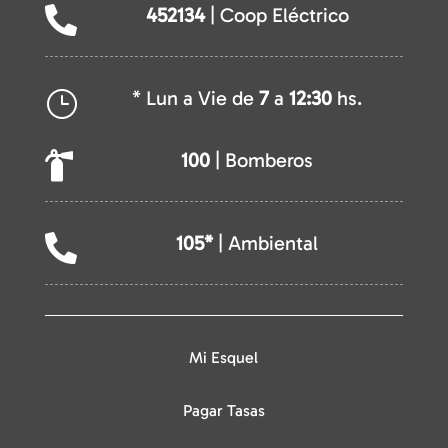
452134
| Coop Eléctrico

* Lun a Vie de
7
a
12:30
hs.
}
100
| Bomberos

105*
| Ambiental

Mi Esquel
Pagar Tasas