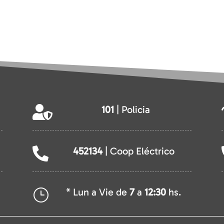
101
| Policia

452134
| Coop Eléctrico

* Lun a Vie de
7
a
12:30
hs.
}