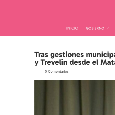
INICIO
INICIO
GOBIERNO
GOBIERNO
Tras gestiones municipa
y Trevelin desde el Ma
por
|
|
0 Comentarios