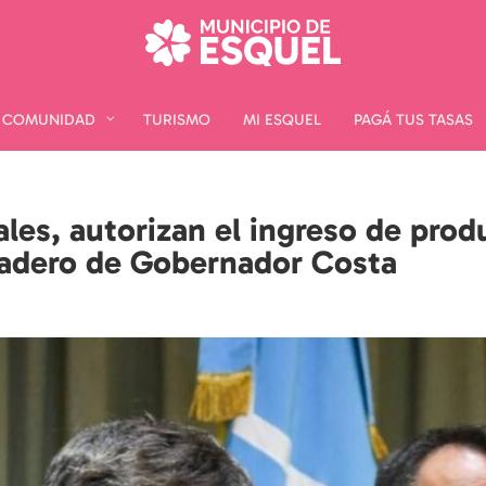
COMUNIDAD
COMUNIDAD
TURISMO
TURISMO
MI ESQUEL
MI ESQUEL
PAGÁ TUS TASAS
PAGÁ TUS TASAS
les, autorizan el ingreso de prod
tadero de Gobernador Costa