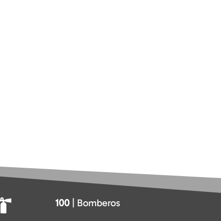
100
| Bomberos
