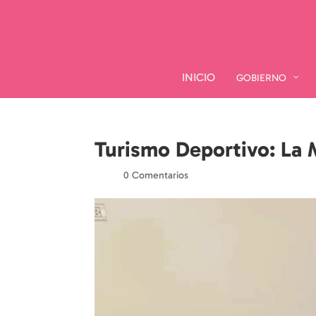
INICIO
INICIO
GOBIERNO
GOBIERNO
Turismo Deportivo: La M
por
|
|
0 Comentarios